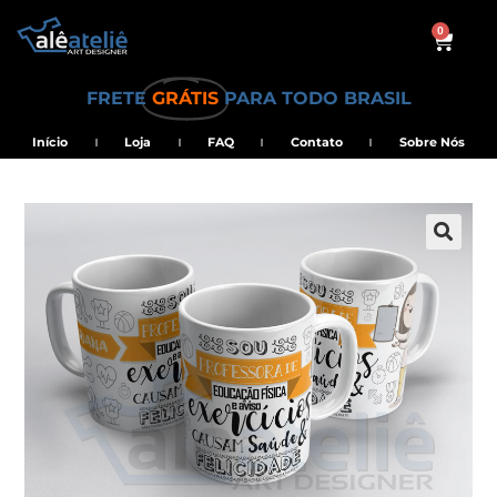
0
FRETE
GRÁTIS
PARA TODO BRASIL
Início
Loja
FAQ
Contato
Sobre Nós