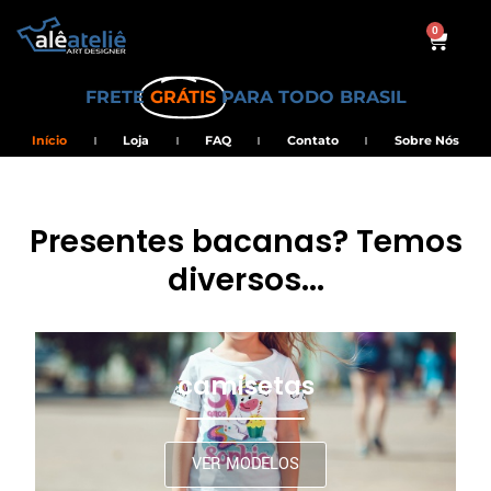
0
FRETE
GRÁTIS
PARA TODO BRASIL
Início
Loja
FAQ
Contato
Sobre Nós
Presentes bacanas? Temos
diversos...
camisetas
VER MODELOS