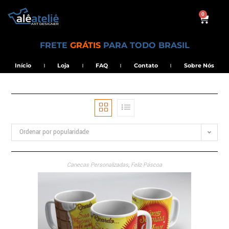
0
FRETE
GRÁTIS
PARA TODO BRASIL
Início
Loja
FAQ
Contato
Sobre Nós
Ordenar por popularidade
Canecas Personalizadas
,
Feliz Páscoa