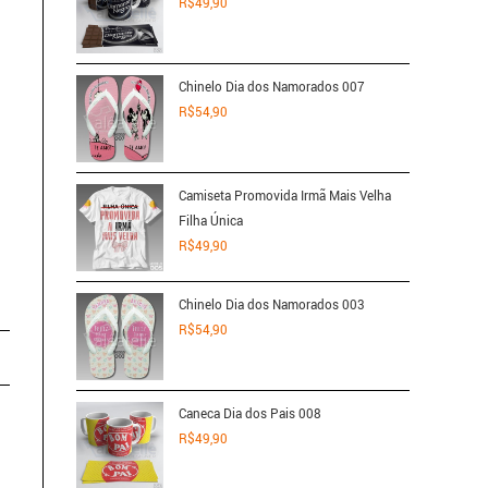
R$
49,90
Chinelo Dia dos Namorados 007
R$
54,90
Camiseta Promovida Irmã Mais Velha
Filha Única
R$
49,90
Chinelo Dia dos Namorados 003
R$
54,90
Caneca Dia dos Pais 008
R$
49,90