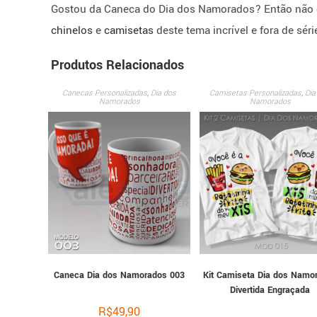
Gostou da Caneca do Dia dos Namorados? Então não d
chinelos
e
camisetas
deste tema incrível e fora de séri
Produtos Relacionados
Canecas Personalizadas
,
Dia dos
Camisetas Personalizadas
,
Dia
Namorados
Namorados
Caneca Dia dos Namorados 003
Kit Camiseta Dia dos Namo
Divertida Engraçada
R$
49,90