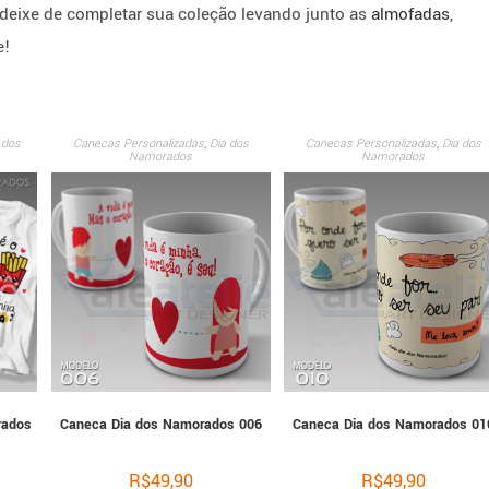
eixe de completar sua coleção levando junto as
almofadas
,
e!
 dos
Canecas Personalizadas
,
Dia dos
Canecas Personalizadas
,
Dia dos
Namorados
Namorados
rados
Caneca Dia dos Namorados 006
Caneca Dia dos Namorados 01
R$
49,90
R$
49,90