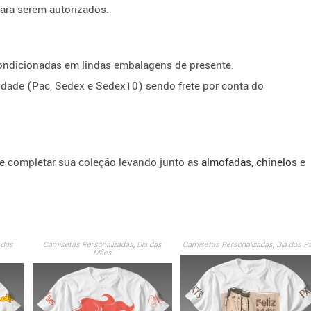
para serem autorizados.
ondicionadas em lindas embalagens de presente.
idade (Pac, Sedex e Sedex10) sendo frete por conta do
e completar sua coleção levando junto as
almofadas
,
chinelos
e
 das
Camisetas Personalizadas
,
Dia das
Camisetas Personalizadas
,
Dia dos Pa
Mães