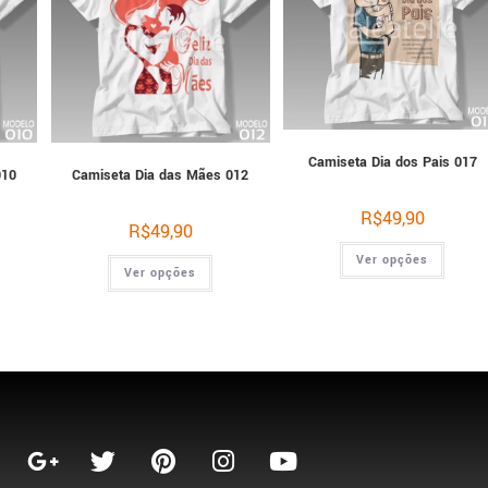
Camiseta Dia dos Pais 017
010
Camiseta Dia das Mães 012
R$
49,90
R$
49,90
Ver opções
Ver opções