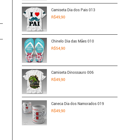
5.00
de 5
Camiseta Dia dos Pais 013
R$
49,90
Chinelo Dia das Mães 010
R$
54,90
Camiseta Dinossauro 006
R$
49,90
Caneca Dia dos Namorados 019
R$
49,90