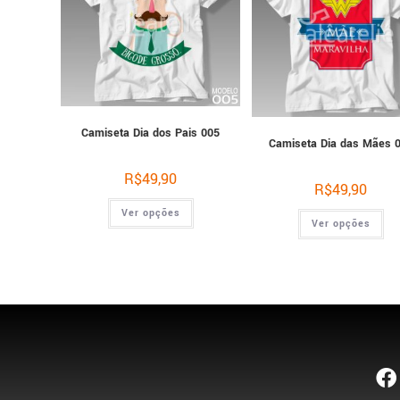
Camiseta Dia dos Pais 005
Camiseta Dia das Mães 
R$
49,90
R$
49,90
Ver opções
Ver opções