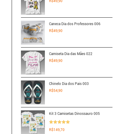
R$
49,90
Caneca Dia dos Professores 006
R$
49,90
Camiseta Dia das Mães 022
R$
49,90
Chinelo Dia dos Pais 003
R$
54,90
Kit 3 Camisetas Dinossauro 005
Avaliação
R$
149,70