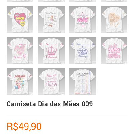
Camiseta Dia das Mães 009
R$
49,90